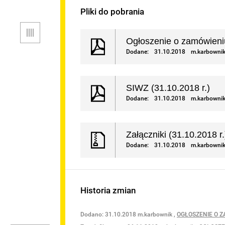
Pliki do pobrania
ICZNE
Menu
RESU
Ogłoszenie o zamówieniu
LTURALNEJ
Dodane:
31.10.2018
m.karbowni
SIWZ (31.10.2018 r.)
Dodane:
31.10.2018
m.karbowni
Załączniki (31.10.2018 r.
TOWE
Dodane:
31.10.2018
m.karbowni
Historia zmian
ĘPNOŚCI
Dodano:
31.10.2018
m.karbownik
,
OGŁOSZENIE O 