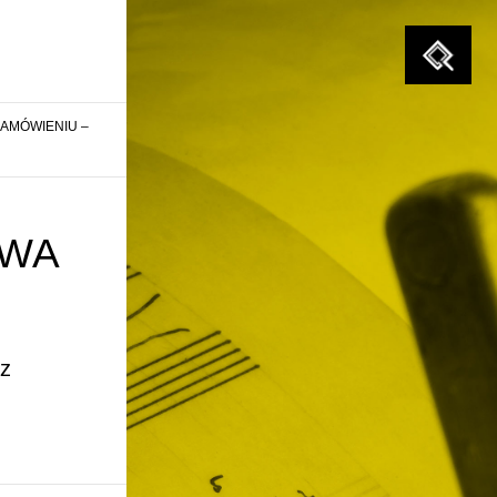
Szukaj
ZAMÓWIENIU –
OWA
az