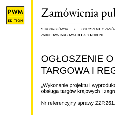
Zamówienia pub
STRONA GŁÓWNA
>
OGŁOSZENIE O ZAMÓW
ZABUDOWA TARGOWA I REGAŁY MOBLINE
WE
OGŁOSZENIE O
TARGOWA I RE
A PWM
EDURY I
„Wykonanie projektu i wyproduk
obsługa targów krajowych i zagr
FORMACJI
Nr referencyjny sprawy ZZP.261