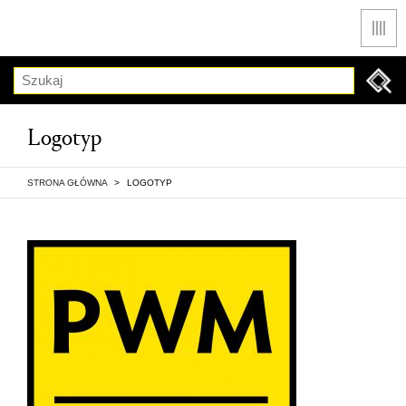
Men
Szukaj
Logotyp
STRONA GŁÓWNA
>
LOGOTYP