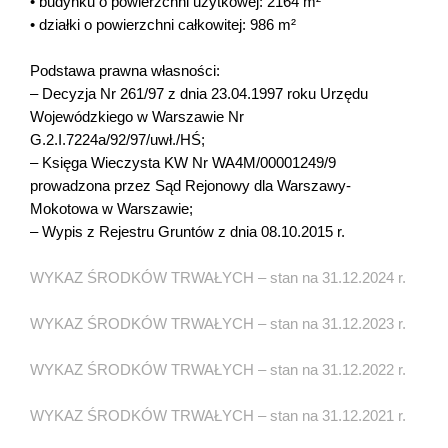
• budynku o powierzchni użytkowej: 2164 m²
• działki o powierzchni całkowitej: 986 m²
Podstawa prawna własności:
– Decyzja Nr 261/97 z dnia 23.04.1997 roku Urzędu
Wojewódzkiego w Warszawie Nr
G.2.I.7224a/92/97/uwł./HŚ;
– Księga Wieczysta KW Nr WA4M/00001249/9
prowadzona przez Sąd Rejonowy dla Warszawy-
Mokotowa w Warszawie;
– Wypis z Rejestru Gruntów z dnia 08.10.2015 r.
WYKAZ ŚRODKÓW TRWAŁYCH – stan na 31.12.2024 r.
WYKAZ ŚRODKÓW TRWAŁYCH – stan na 31.12.2023 r.
WYKAZ ŚRODKÓW TRWAŁYCH – stan na 31.12.2022 r.
WYKAZ ŚRODKÓW TRWAŁYCH – stan na 31.12.2021 r.