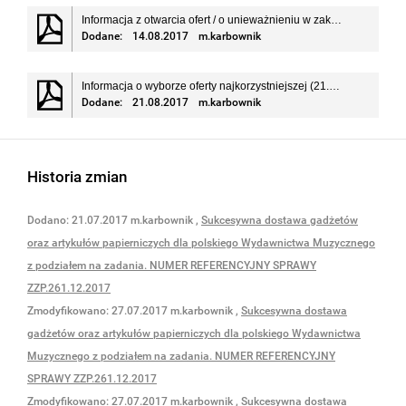
Informacja z otwarcia ofert / o unieważnieniu w zakresie części nr:2,3,4,5,6 (14.08.2017r.)
Dodane:
14.08.2017
m.karbownik
Informacja o wyborze oferty najkorzystniejszej (21.08.2017 r.)
Dodane:
21.08.2017
m.karbownik
Historia zmian
Dodano:
21.07.2017
m.karbownik
,
Sukcesywna dostawa gadżetów
oraz artykułów papierniczych dla polskiego Wydawnictwa Muzycznego
z podziałem na zadania. NUMER REFERENCYJNY SPRAWY
ZZP.261.12.2017
Zmodyfikowano:
27.07.2017
m.karbownik
,
Sukcesywna dostawa
gadżetów oraz artykułów papierniczych dla polskiego Wydawnictwa
Muzycznego z podziałem na zadania. NUMER REFERENCYJNY
SPRAWY ZZP.261.12.2017
Zmodyfikowano:
27.07.2017
m.karbownik
,
Sukcesywna dostawa