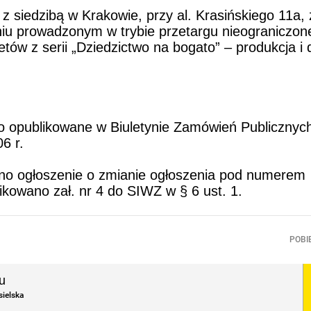
 siedzibą w Krakowie, przy al. Krasińskiego 11a,
niu prowadzonym w trybie przetargu nieograniczon
etów z serii „Dziedzictwo na bogato” – produkcja i
o opublikowane w Biuletynie Zamówień Publicznyc
6 r.
no ogłoszenie o zmianie ogłoszenia pod numerem
owano zał. nr 4 do SIWZ w § 6 ust. 1.
POBI
u
sielska