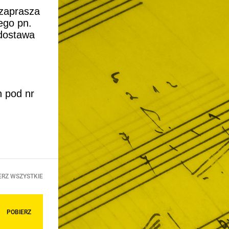
 zaprasza
ego pn.
 dostawa
h pod nr
ERZ WSZYSTKIE
POBIERZ