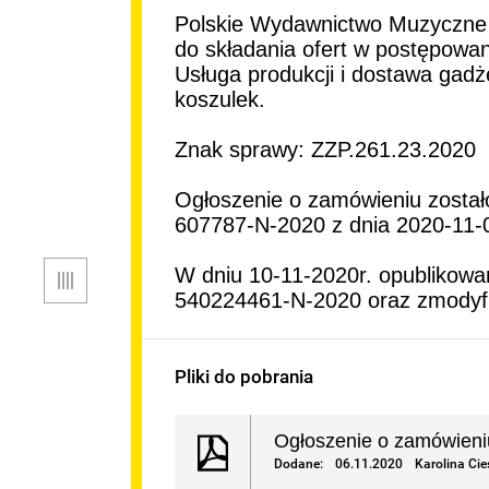
Polskie Wydawnictwo Muzyczne z
A PWM
do składania ofert w postępowa
EDURY I
Usługa produkcji i dostawa gadż
koszulek.
FORMACJI
Znak sprawy: ZZP.261.23.2020
Ogłoszenie o zamówieniu został
607787-N-2020 z dnia 2020-11-0
ICZNE
Menu
W dniu 10-11-2020r. opublikowa
RESU
540224461-N-2020 oraz zmodyfik
LTURALNEJ
Pliki do pobrania
Ogłoszenie o zamówieni
Dodane:
06.11.2020
Karolina Cie