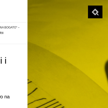
Szukaj
NA BOGATO” –
II
 i
wo na