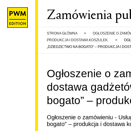
Zamówienia pub
STRONA GŁÓWNA
>
OGŁOSZENIE O ZAMÓW
PRODUKCJA I DOSTAWA KOSZULEK.
>
OGŁ
„DZIEDZICTWO NA BOGATO” – PRODUKCJA I DOS
Ogłoszenie o zam
dostawa gadżetów
bogato” – produk
WE
Ogłoszenie o zamówieniu - Usług
bogato” – produkcja i dostawa k