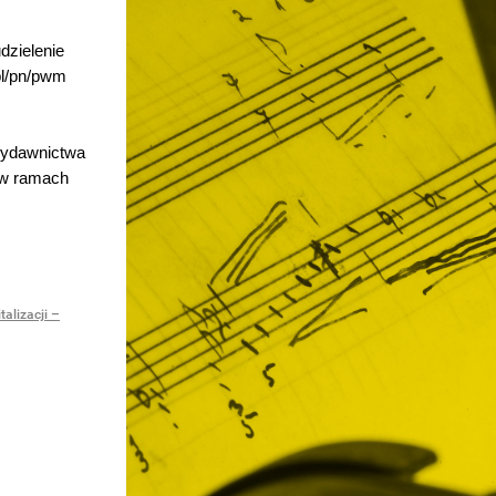
dzielenie
pl/pn/pwm
 Wydawnictwa
 w ramach
alizacji –