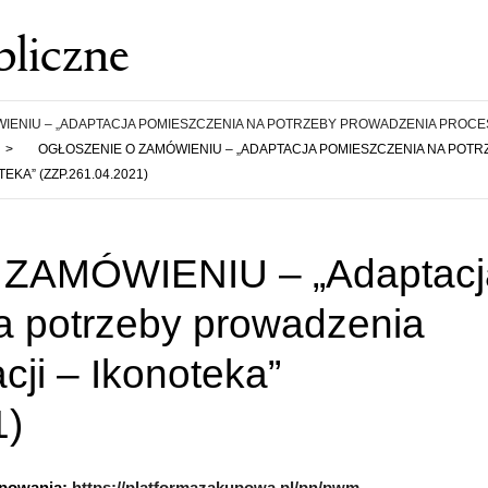
liczne
IENIU – „ADAPTACJA POMIESZCZENIA NA POTRZEBY PROWADZENIA PROC
>
OGŁOSZENIE O ZAMÓWIENIU – „ADAPTACJA POMIESZCZENIA NA POTR
KA” (ZZP.261.04.2021)
ZAMÓWIENIU – „Adaptacj
a potrzeby prowadzenia
acji – Ikonoteka”
1)
ępowania:
https://platformazakupowa.pl/pn/pwm