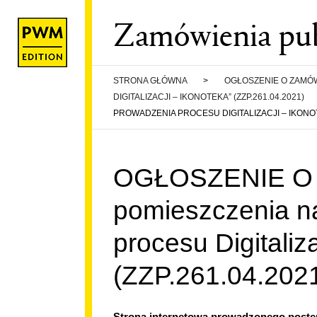
Zamówienia pub
STRONA GŁÓWNA
>
OGŁOSZENIE O ZAMÓW
DIGITALIZACJI – IKONOTEKA” (ZZP.261.04.2021)
PROWADZENIA PROCESU DIGITALIZACJI – IKONOTE
WE
OGŁOSZENIE O 
pomieszczenia n
A PWM
EDURY I
procesu Digitaliz
(ZZP.261.04.202
FORMACJI
Strona internetowa prowadzonego post