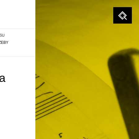
Szukaj
ESU
ZEBY
a