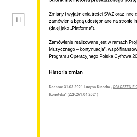
ICZNE
Zmiany i wyjaśnienia treści SWZ oraz inn
Menu
RESU
zamówienia będą udostępniane na stronie i
(dalej jako „Platforma”).
LTURALNEJ
Zamówienie realizowane jest w ramach Proj
Muzycznego – kontynuacja”, współfinanso
Programu Operacyjnego Polska Cyfrowa 20
Historia zmian
Dodano:
31.03.2021
Lucyna Kinecka
,
OGŁOSZENIE O 
TOWE
Ikonoteka” (ZZP.261.04.2021)
ĘPNOŚCI