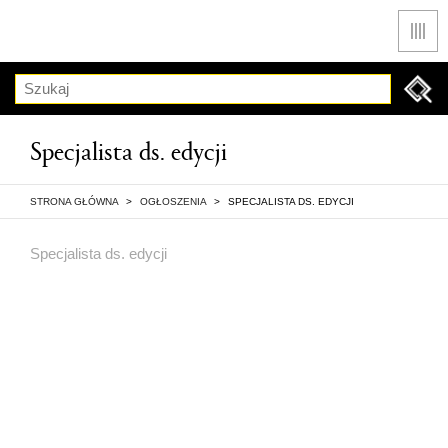
Men
Szukaj
Specjalista ds. edycji
STRONA GŁÓWNA
>
OGŁOSZENIA
>
SPECJALISTA DS. EDYCJI
Specjalista ds. edycji