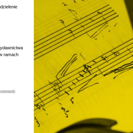
dzielenie
 Wydawnictwa
 w ramach
niemiecki