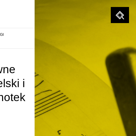
Szukaj
GI
wne
ski i
notek