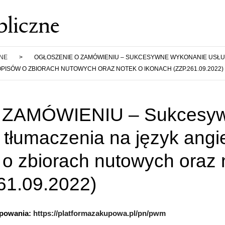
liczne
ZNE
>
OGŁOSZENIE O ZAMÓWIENIU – SUKCESYWNE WYKONANIE USŁU
 OPISÓW O ZBIORACH NUTOWYCH ORAZ NOTEK O IKONACH (ZZP.261.09.2022)
ZAMÓWIENIU – Sukcesy
tłumaczenia na język angiel
 o zbiorach nutowych oraz 
61.09.2022)
ępowania:
https://platformazakupowa.pl/pn/pwm