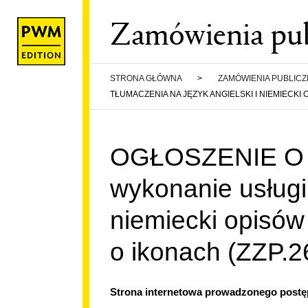
Zamówienia pub
STRONA GŁÓWNA
>
ZAMÓWIENIA PUBLIC
TŁUMACZENIA NA JĘZYK ANGIELSKI I NIEMIECKI
WE
OGŁOSZENIE O 
wykonanie usługi 
A PWM
niemiecki opisów
EDURY I
o ikonach (ZZP.2
FORMACJI
Strona internetowa prowadzonego post