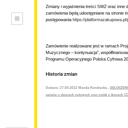
Zmiany i wyjaśnienia treści SWZ oraz inn
ICZNE
zamówienia będą udostępniane na stronie i
Menu
RESU
postępowania
https://platformazakupowa.p
LTURALNEJ
Zamówienie realizowane jest w ramach Proj
Muzycznego – kontynuacja”, współfinanso
Programu Operacyjnego Polska Cyfrowa 20
Historia zmian
TOWE
Dodano:
27.04.2022
Wanda Kondracka
,
OGŁOSZENIE
opisów o zbiorach nutowych oraz notek o ikonach (Z
ĘPNOŚCI